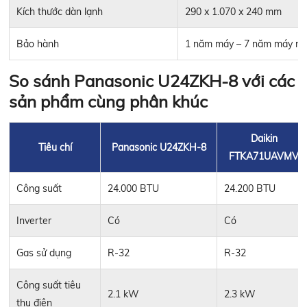
Kích thước dàn lạnh
290 x 1.070 x 240 mm
Bảo hành
1 năm máy – 7 năm máy n
So sánh Panasonic U24ZKH-8 với các
sản phẩm cùng phân khúc
Daikin
Tiêu chí
Panasonic U24ZKH-8
FTKA71UAVMV
Công suất
24.000 BTU
24.200 BTU
Inverter
Có
Có
Gas sử dụng
R-32
R-32
Công suất tiêu
2.1 kW
2.3 kW
thụ điện