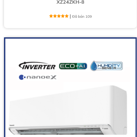
XZ24ZKH-8
|
Đã bán 109