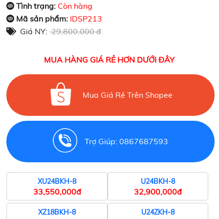
Tình trạng:
Còn hàng
Mã sản phẩm:
IDSP213
Giá NY:
29,800,000 đ
MUA HÀNG GIÁ RẺ HƠN DƯỚI ĐÂY
Mua Giá Rẻ Trên Shopee
Trợ Giúp: 0867687593
XU24BKH-8
U24BKH-8
33,550,000đ
32,900,000đ
XZ18BKH-8
U24ZKH-8