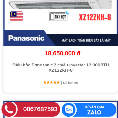
18,650,000 đ
Điều hòa Panasonic 2 chiều inverter 12.000BTU
XZ12ZKH-8
|
Đã bán 66
0867687593