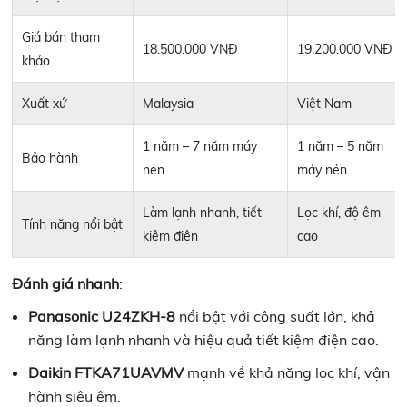
Giá bán tham
18.500.000 VNĐ
19.200.000 VNĐ
khảo
Xuất xứ
Malaysia
Việt Nam
1 năm – 7 năm máy
1 năm – 5 năm
Bảo hành
nén
máy nén
Làm lạnh nhanh, tiết
Lọc khí, độ êm
Tính năng nổi bật
kiệm điện
cao
Đánh giá nhanh
:
Panasonic U24ZKH-8
nổi bật với công suất lớn, khả
năng làm lạnh nhanh và hiệu quả tiết kiệm điện cao.
Daikin FTKA71UAVMV
mạnh về khả năng lọc khí, vận
hành siêu êm.