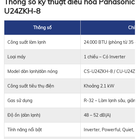
Thông số kỹ thuật điều hòa Panasonic
U24ZKH-8
Thông số
Chi ti
Công suất làm lạnh
24.000 BTU (phòng từ 35 – 
Loại máy
1 chiều – Có Inverter
Model dàn lạnh/dàn nóng
CS-U24ZKH-8 / CU-U24ZK
Công suất tiêu thụ điện
Khoảng 2.1 kW
Gas sử dụng
R-32 – Làm lạnh sâu, giảm k
Độ ồn (dàn lạnh)
48 – 52 dB(A)
Tính năng nổi bật
Inverter, Powerful, Quiet, 