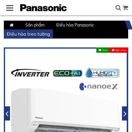
Trang
Sản phẩm
Điều hòa Panasonic
Điều hòa treo tường
chủ
New
Bán chạy