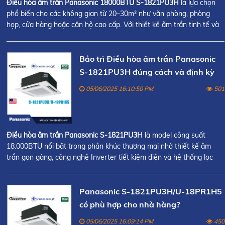
Điều hòa âm trần Panasonic 18000BTU S-1821PU3H
là lựa chọn
phổ biến cho các không gian từ 20–30m² như văn phòng, phòng
họp, cửa hàng hoặc căn hộ cao cấp. Với thiết kế âm trần tinh tế và
công nghệ Inverter tiết kiệm điện, sản phẩm này mang lại hiệu suất
làm lạnh mạnh mẽ và hiệu quả.
Bảo trì Điều hòa âm trần Panasonic
S-1821PU3H đúng cách và định kỳ
05/06/2025 16:10:50 PM
501
Điều hòa âm trần Panasonic S-1821PU3H
là model công suất
18.000BTU nổi bật trong phân khúc thương mại nhờ thiết kế âm
trần gọn gàng, công nghệ Inverter tiết kiệm điện và hệ thống lọc
không khí Nanoe™X hiện đại.
Panasonic S-1821PU3H/U-18PR1H5
có phù hợp cho nhà hàng?
05/06/2025 16:09:14 PM
450