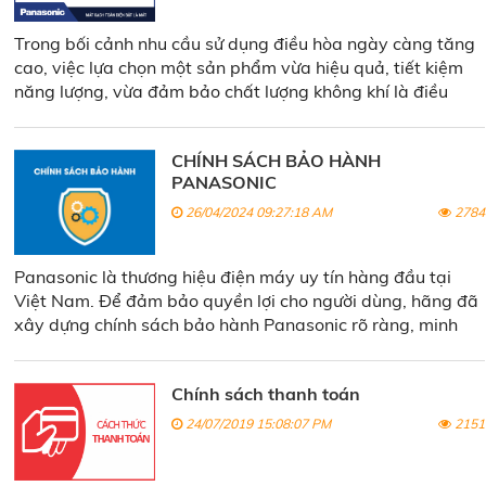
Trong bối cảnh nhu cầu sử dụng điều hòa ngày càng tăng
cao, việc lựa chọn một sản phẩm vừa hiệu quả, tiết kiệm
năng lượng, vừa đảm bảo chất lượng không khí là điều
quan trọng.
Panasonic U24ZKH-8 Inverter
nổi bật với các
công nghệ làm lạnh tiên tiến, đáp ứng tốt các tiêu chí này.
CHÍNH SÁCH BẢO HÀNH
PANASONIC
26/04/2024 09:27:18 AM
2784
Panasonic là thương hiệu điện máy uy tín hàng đầu tại
Việt Nam. Để đảm bảo quyền lợi cho người dùng, hãng đã
xây dựng chính sách bảo hành Panasonic rõ ràng, minh
bạch và dễ dàng tiếp cận.
Chính sách thanh toán
24/07/2019 15:08:07 PM
2151