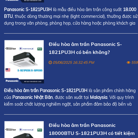
Panasonic S-1821PU3H
là mẫu điều hòa âm trần công suất
18.000
BTU
, thuộc dòng thương mại nhẹ (light commercial), thường được sử
dụng trong văn phòng, phòng họp, cửa hàng hoặc phòng khách gia
đình.
Điều hòa âm trần Panasonic S-
1821PU3H có bền không?
05/06/2025 16:32:45 PM
559
Điều hòa âm trần Panasonic S-1821PU3H
là sản phẩm chính hãng
của
Panasonic Nhật Bản
, được sản xuất tại
Malaysia
. Với quy trình
kiểm soát chất lượng nghiêm ngặt, sản phẩm đảm bảo độ bền và
hoạt động ổn định trong thời gian dài.
Điều hòa âm trần Panasonic
18000BTU S-1821PU3H có tiết kiệm