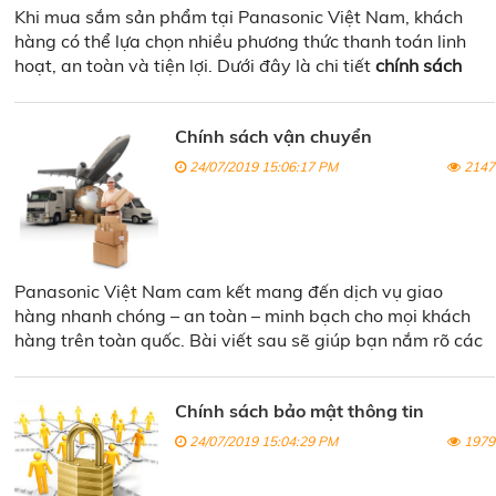
Khi mua sắm sản phẩm tại Panasonic Việt Nam, khách
hàng có thể lựa chọn nhiều phương thức thanh toán linh
hoạt, an toàn và tiện lợi. Dưới đây là chi tiết
chính sách
thanh toán Panasonic
, giúp bạn dễ dàng lựa chọn hình
thức phù hợp nhất.
Chính sách vận chuyển
24/07/2019 15:06:17 PM
2147
Panasonic Việt Nam cam kết mang đến dịch vụ giao
hàng nhanh chóng – an toàn – minh bạch cho mọi khách
hàng trên toàn quốc. Bài viết sau sẽ giúp bạn nắm rõ các
nội dung trong chính sách vận chuyển Panasonic, bao
gồm phạm vi áp dụng, thời gian giao hàng, chi phí vận
Chính sách bảo mật thông tin
chuyển và các lưu ý quan trọng.
24/07/2019 15:04:29 PM
1979