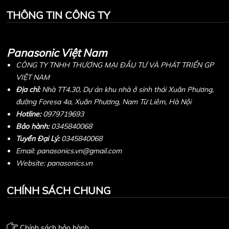
THÔNG TIN CÔNG TY
Panasonic Việt Nam
CÔNG TY TNHH THƯƠNG MẠI ĐẦU TƯ VÀ PHÁT TRIỂN GP
VIỆT NAM
Địa chỉ:
Nhà TT4.30, Dự án khu nhà ở sinh thái Xuân Phương,
đường Foresa 4a, Xuân Phương, Nam Từ Liêm, Hà Nội
Hotline:
0979719693
Bảo hành:
0345840068
Tuyển Đại Lý:
0345840068
Email: panasonics.vn@gmail.com
Website: panasonics.vn
CHÍNH SÁCH CHUNG
Chính sách bảo hành