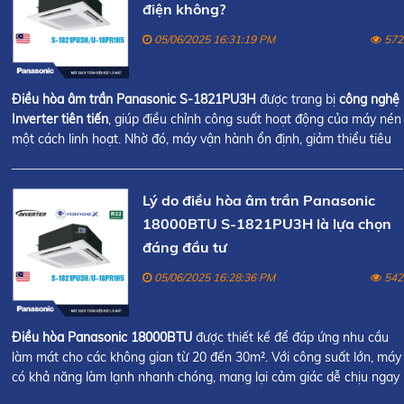
điện không?
05/06/2025 16:31:19 PM
572
Điều hòa âm trần Panasonic S-1821PU3H
được trang bị
công nghệ
Inverter tiên tiến
, giúp điều chỉnh công suất hoạt động của máy nén
một cách linh hoạt. Nhờ đó, máy vận hành ổn định, giảm thiểu tiêu
thụ điện năng và kéo dài tuổi thọ thiết bị.
Lý do điều hòa âm trần Panasonic
18000BTU S-1821PU3H là lựa chọn
đáng đầu tư
05/06/2025 16:28:36 PM
542
Điều hòa Panasonic 18000BTU
được thiết kế để đáp ứng nhu cầu
làm mát cho các không gian từ 20 đến 30m². Với công suất lớn, máy
có khả năng làm lạnh nhanh chóng, mang lại cảm giác dễ chịu ngay
sau khi khởi động.