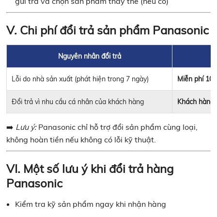
gửi trả và chọn sản phẩm thay thế (nếu có)
V. Chi phí đổi trả sản phẩm Panasonic
Nguyên nhân đổi trả
C
Lỗi do nhà sản xuất (phát hiện trong 7 ngày)
Miễn phí 10
Đổi trả vì nhu cầu cá nhân của khách hàng
Khách hàng 
➡️
Lưu ý:
Panasonic chỉ hỗ trợ đổi sản phẩm cùng loại,
không hoàn tiền nếu không có lỗi kỹ thuật.
VI. Một số lưu ý khi đổi trả hàng
Panasonic
Kiểm tra kỹ sản phẩm ngay khi nhận hàng