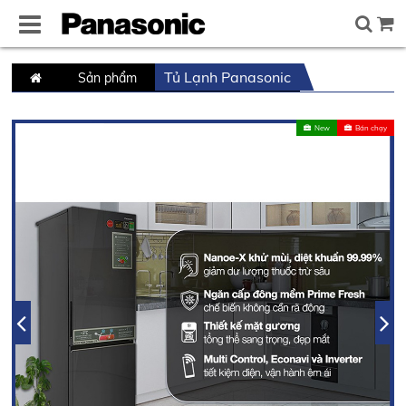
Tủ Lạnh Panasonic
Trang
Sản phẩm
chủ
New
Bán chạy