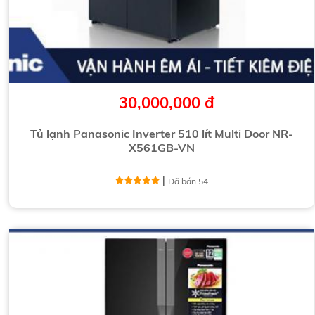
30,000,000 đ
Tủ lạnh Panasonic Inverter 510 lít Multi Door NR-
X561GB-VN
|
Đã bán 54