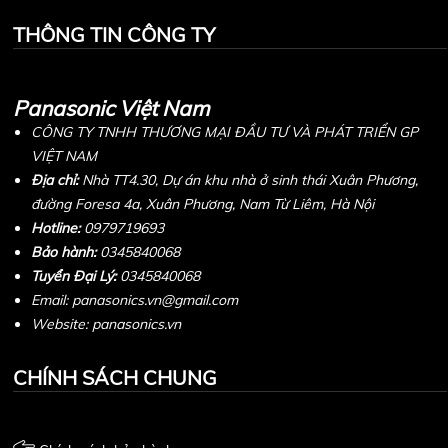
THÔNG TIN CÔNG TY
Panasonic Việt Nam
CÔNG TY TNHH THƯƠNG MẠI ĐẦU TƯ VÀ PHÁT TRIỂN GP
VIỆT NAM
Địa chỉ:
Nhà TT4.30, Dự án khu nhà ở sinh thái Xuân Phương,
đường Foresa 4a, Xuân Phương, Nam Từ Liêm, Hà Nội
Hotline:
0979719693
Bảo hành:
0345840068
Tuyển Đại Lý:
0345840068
Email: panasonics.vn@gmail.com
Website: panasonics.vn
CHÍNH SÁCH CHUNG