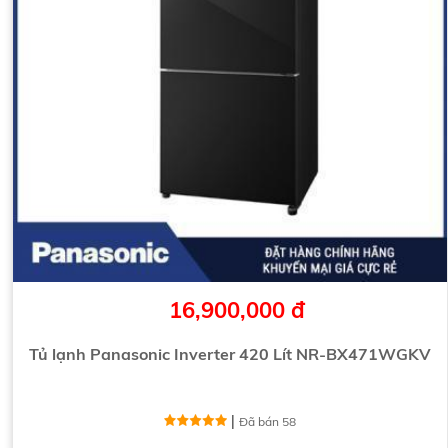
16,900,000 đ
Tủ lạnh Panasonic Inverter 420 Lít NR-BX471WGKV
|
Đã bán 58