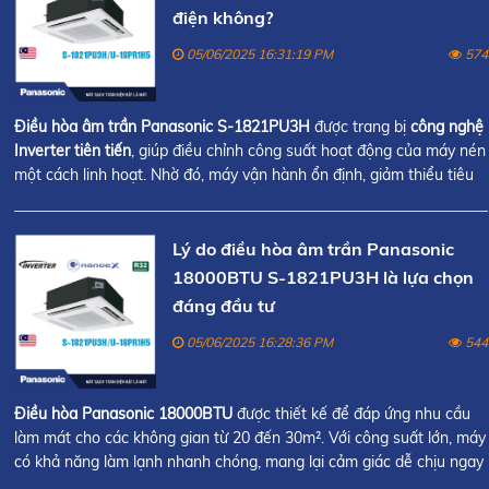
điện không?
05/06/2025 16:31:19 PM
574
Điều hòa âm trần Panasonic S-1821PU3H
được trang bị
công nghệ
Inverter tiên tiến
, giúp điều chỉnh công suất hoạt động của máy nén
một cách linh hoạt. Nhờ đó, máy vận hành ổn định, giảm thiểu tiêu
thụ điện năng và kéo dài tuổi thọ thiết bị.
Lý do điều hòa âm trần Panasonic
18000BTU S-1821PU3H là lựa chọn
đáng đầu tư
05/06/2025 16:28:36 PM
544
Điều hòa Panasonic 18000BTU
được thiết kế để đáp ứng nhu cầu
làm mát cho các không gian từ 20 đến 30m². Với công suất lớn, máy
có khả năng làm lạnh nhanh chóng, mang lại cảm giác dễ chịu ngay
sau khi khởi động.