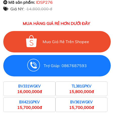
Mã sản phẩm:
IDSP276
Giá NY:
14,800,000 đ
MUA HÀNG GIÁ RẺ HƠN DƯỚI ĐÂY
Mua Giá Rẻ Trên Shopee
Trợ Giúp: 0867687593
BV331WGKV
TL381GPKV
16,000,000đ
15,800,000đ
BX421GPKV
BV361WGKV
15,700,000đ
15,700,000đ