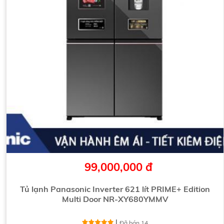
99,000,000 đ
Tủ lạnh Panasonic Inverter 621 lít PRIME+ Edition
Multi Door NR-XY680YMMV
|
Đã bán 14