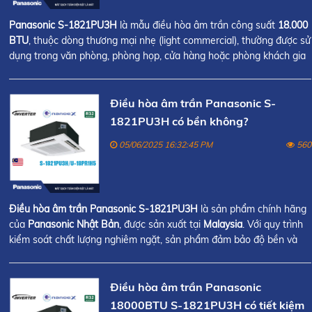
Panasonic S-1821PU3H
là mẫu điều hòa âm trần công suất
18.000
BTU
, thuộc dòng thương mại nhẹ (light commercial), thường được sử
dụng trong văn phòng, phòng họp, cửa hàng hoặc phòng khách gia
đình.
Điều hòa âm trần Panasonic S-
1821PU3H có bền không?
05/06/2025 16:32:45 PM
560
Điều hòa âm trần Panasonic S-1821PU3H
là sản phẩm chính hãng
của
Panasonic Nhật Bản
, được sản xuất tại
Malaysia
. Với quy trình
kiểm soát chất lượng nghiêm ngặt, sản phẩm đảm bảo độ bền và
hoạt động ổn định trong thời gian dài.
Điều hòa âm trần Panasonic
18000BTU S-1821PU3H có tiết kiệm