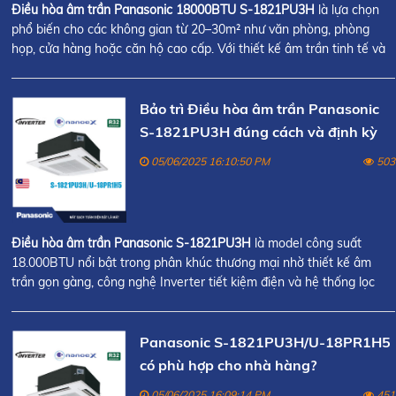
Điều hòa âm trần Panasonic 18000BTU S-1821PU3H
là lựa chọn
phổ biến cho các không gian từ 20–30m² như văn phòng, phòng
họp, cửa hàng hoặc căn hộ cao cấp. Với thiết kế âm trần tinh tế và
công nghệ Inverter tiết kiệm điện, sản phẩm này mang lại hiệu suất
làm lạnh mạnh mẽ và hiệu quả.
Bảo trì Điều hòa âm trần Panasonic
S-1821PU3H đúng cách và định kỳ
05/06/2025 16:10:50 PM
503
Điều hòa âm trần Panasonic S-1821PU3H
là model công suất
18.000BTU nổi bật trong phân khúc thương mại nhờ thiết kế âm
trần gọn gàng, công nghệ Inverter tiết kiệm điện và hệ thống lọc
không khí Nanoe™X hiện đại.
Panasonic S-1821PU3H/U-18PR1H5
có phù hợp cho nhà hàng?
05/06/2025 16:09:14 PM
451