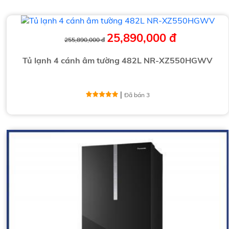
25,890,000 đ
255,890,000 đ
Tủ lạnh 4 cánh âm tường 482L NR-XZ550HGWV
|
Đã bán 3