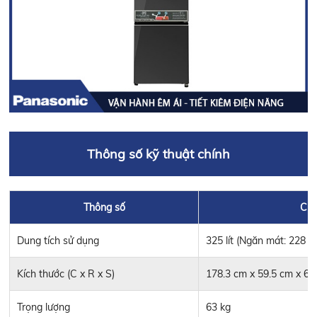
Thông số kỹ thuật chính
Thông số
Chi 
Dung tích sử dụng
325 lít (Ngăn mát: 228 lít
Kích thước (C x R x S)
178.3 cm x 59.5 cm x 63
Trọng lượng
63 kg