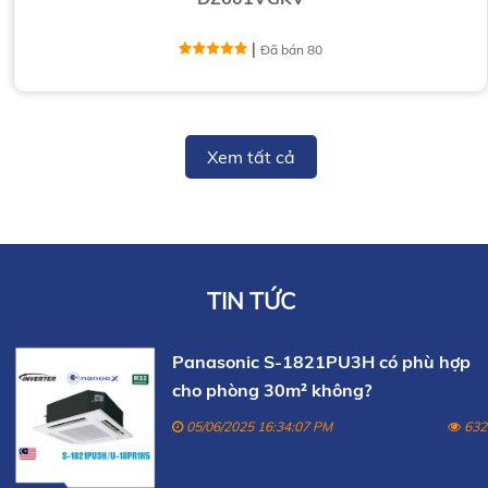
|
Đã bán 80
Xem tất cả
TIN TỨC
Panasonic S-1821PU3H có phù hợp
cho phòng 30m² không?
05/06/2025 16:34:07 PM
632